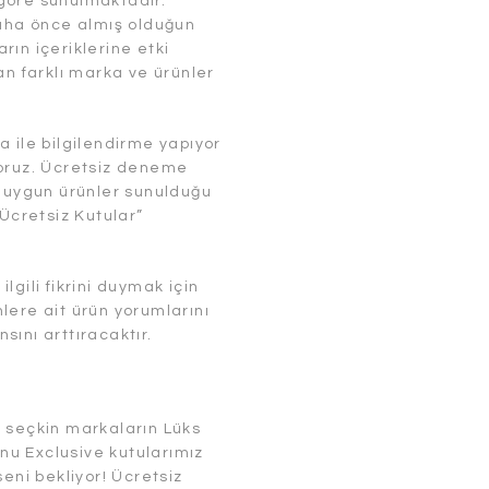
e göre sunulmaktadır.
daha önce almış olduğun
ın içeriklerine etki
an farklı marka ve ürünler
 ile bilgilendirme yapıyor
yoruz. Ücretsiz deneme
a uygun ürünler sunulduğu
cretsiz Kutular”
gili fikrini duymak için
lere ait ürün yorumlarını
ını arttıracaktır.
 seçkin markaların Lüks
u Exclusive kutularımız
eni bekliyor! Ücretsiz