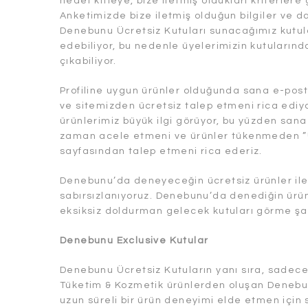
hedef kitleye, bize iletmiş oldukları kriterler
Anketimizde bize iletmiş olduğun bilgiler ve 
Denebunu Ücretsiz Kutuları sunacağımız kutular
edebiliyor, bu nedenle üyelerimizin kutularınd
çıkabiliyor.
Profiline uygun ürünler olduğunda sana e-posta
ve sitemizden ücretsiz talep etmeni rica edi
ürünlerimiz büyük ilgi görüyor, bu yüzden san
zaman acele etmeni ve ürünler tükenmeden ”Ü
sayfasından talep etmeni rica ederiz.
Denebunu’da deneyeceğin ücretsiz ürünler ile il
sabırsızlanıyoruz. Denebunu’da denediğin ürün
eksiksiz doldurman gelecek kutuları görme şans
Denebunu Exclusive Kutular
Denebunu Ücretsiz Kutuların yanı sıra, sadece
Tüketim & Kozmetik ürünlerden oluşan Denebun
uzun süreli bir ürün deneyimi elde etmen için s