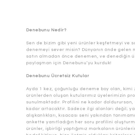
Denebunu Nedir?
Sen de bizim gibi yeni ürünler keşfetmeyi ve 
denemeyi sever misin? Dünyanın önde gelen ma
satın almadan önce denemen, ve denediğin ürünl
paylaşman için Denebunu’yu kurduk!
Denebunu Ücretsiz Kutular
Ayda 1 kez, çoğunluğu deneme boy olan, kimi 
ürünlerden oluşan kutularımız üyelerimizin pr
sunulmaktadır. Profilini ne kadar doldurursan
kadar artacaktır. Sadece ilgi alanları değil; yaş
alışkanlıkları, kısacası seni yakından tanımam
ankette yanıtladığın her soru profilini oluştur
ürünler, işbirliği yaptığımız markaların ürünler