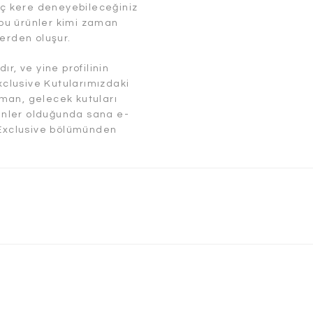
kaç kere deneyebileceğiniz
, bu ürünler kimi zaman
erden oluşur.
dır, ve yine profilinin
clusive Kutularımızdaki
urman, gelecek kutuları
rünler olduğunda sana e-
 Exclusive bölümünden