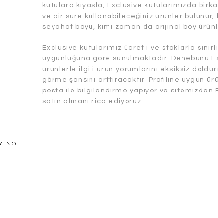
kutulara kıyasla, Exclusive kutularımızda bir
ve bir süre kullanabileceğiniz ürünler bulunur
seyahat boyu, kimi zaman da orijinal boy ürünl
Exclusive kutularımız ücretli ve stoklarla sınırlı
uygunluğuna göre sunulmaktadır. Denebunu Ex
ürünlerle ilgili ürün yorumlarını eksiksiz dold
görme şansını arttıracaktır. Profiline uygun ü
posta ile bilgilendirme yapıyor ve sitemizden
satın almanı rica ediyoruz.
Y NOTE