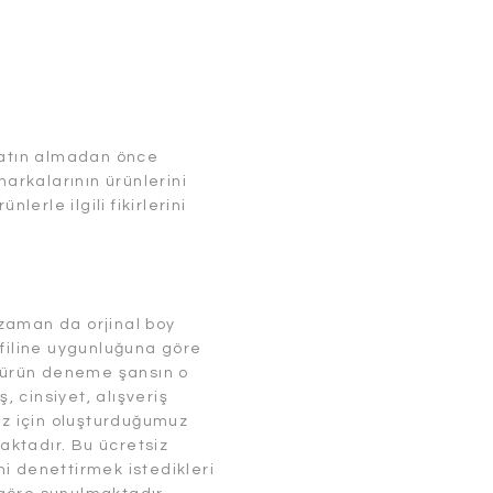
satın almadan önce
rkalarının ürünlerini
erle ilgili fikirlerini
zaman da orjinal boy
ofiline uygunluğuna göre
, ürün deneme şansın o
, cinsiyet, alışveriş
ız için oluşturduğumuz
maktadır. Bu ücretsiz
ini denettirmek istedikleri